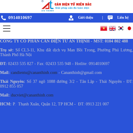
0914010697
Giới thiệu
|
Liên hệ
CÔNG TY CỔ PHẦN CÂN ĐIỆN TỬ AN THỊNH - MST: 0104 802 488
Trụ sở:
Số CL3-11, Khu đất dịch vụ Man Bồi Trong, Phường Phú Lương
Thành Phố Hà Nội
ĐT:
02433 535 827 - Fax: 02433 535 948 - Hotlite: 0914010697
Mail:
candientu@cananthinh.com
- Cananthinh@gmail.com
Thái Nguyên:
Số 37 ngõ 1088 đường 3/2 - Tân Lập - Thái Nguyên - ĐT
0912 855 057
Mail:
ducviet@cananthinh.com
HCM:
P. Thạnh Xuân, Quận 12, TP HCM - ĐT: 0913 221 007