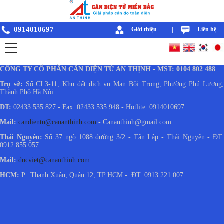
0914010697
Giới thiệu
|
Liên hệ
CÔNG TY CỔ PHẦN CÂN ĐIỆN TỬ AN THỊNH - MST: 0104 802 488
Trụ sở:
Số CL3-11, Khu đất dịch vụ Man Bồi Trong, Phường Phú Lương
Thành Phố Hà Nội
ĐT:
02433 535 827 - Fax: 02433 535 948 - Hotlite: 0914010697
Mail:
candientu@cananthinh.com
- Cananthinh@gmail.com
Thái Nguyên:
Số 37 ngõ 1088 đường 3/2 - Tân Lập - Thái Nguyên - ĐT
0912 855 057
Mail:
ducviet@cananthinh.com
HCM:
P. Thạnh Xuân, Quận 12, TP HCM - ĐT: 0913 221 007