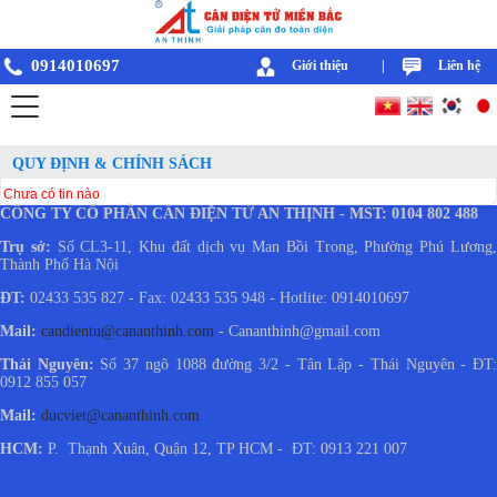
0914010697
Giới thiệu
|
Liên hệ
QUY ĐỊNH & CHÍNH SÁCH
Chưa có tin nào
CÔNG TY CỔ PHẦN CÂN ĐIỆN TỬ AN THỊNH - MST: 0104 802 488
Trụ sở:
Số CL3-11, Khu đất dịch vụ Man Bồi Trong, Phường Phú Lương
Thành Phố Hà Nội
ĐT:
02433 535 827 - Fax: 02433 535 948 - Hotlite: 0914010697
Mail:
candientu@cananthinh.com
- Cananthinh@gmail.com
Thái Nguyên:
Số 37 ngõ 1088 đường 3/2 - Tân Lập - Thái Nguyên - ĐT
0912 855 057
Mail:
ducviet@cananthinh.com
HCM:
P. Thạnh Xuân, Quận 12, TP HCM - ĐT: 0913 221 007