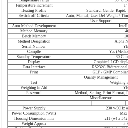
Temperature range
30º C to
Temperature increment
1º
Heating Profile
Standard, Gentle, Rapid,
Swtich off Criteria
Auto, Manual, User Def Weight / Time,
User Support
Auto Method Development
Intell
Method Memory
4
Batch Memory
10
Method Designation
Alpha N
Serial Number
Y
Compile
Yes (Metho
Standby Temperature
30 C to
Display
Graphical LCD displ
Data Interface
RS232C Bidirectional
Print
GLP / GMP Compliant
Quality Management
Test
Weighing a
Weighing in Aid
Y
Password
Method, Setting, Print Format, D
Miscellaneous
Power Supply
230 v/50Hz o
Power Consumption (Watt)
Max
Housing Dimension mm
211 (w) x 342 
Weight Approx
5 