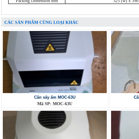
Packing Dimension mm
325 (w) x 390 
CÁC SẢN PHẨM CÙNG LOẠI KHÁC
Cân sấy ẩm MOC-63U
Câ
Mã SP: MOC-63U