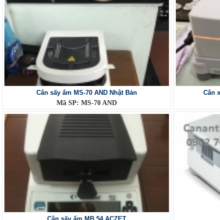
Cân sấy ẩm MS-70 AND Nhật Bản
Cân 
Mã SP: MS-70 AND
Cân sấy ẩm MB 54 ACZET