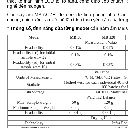
thiết kế màn hình LCD to, rõ ràng, cổng giao tiếp chuẩn
nghệ đèn halogen.
Cân sấy ẩm MB A
CZET lưu trữ dữ liệu phong phú. Câ
chóng, chính xác cao, có thể lập trình theo yêu cầu của từn
* Thông số, tính năng của từng model
cân hàm ẩm MB C
Model
MB 50
MB 120
Measurement Value
Readability
0.01%
0.01%
Readability (sd) for initial
0.1%
0.1%
sample wt.= 2g
Readability (sd) for initial
0.03%
0.03%
sample wt.= 10g
Evaluation
Units of Measurement
% M, %D, %R (ratio), G
Method wise for each individual 40 met
Statistics
100 batches for l
Data Storage
Last 1000 Moisture D
Weighing Balance
Max. Sample weight
50 g
120 g
Minimum Sample Weight
0.2 g
0.2 g
Readability
0.001 g
0.001 g
Drying Unit
Technology
Infra Red