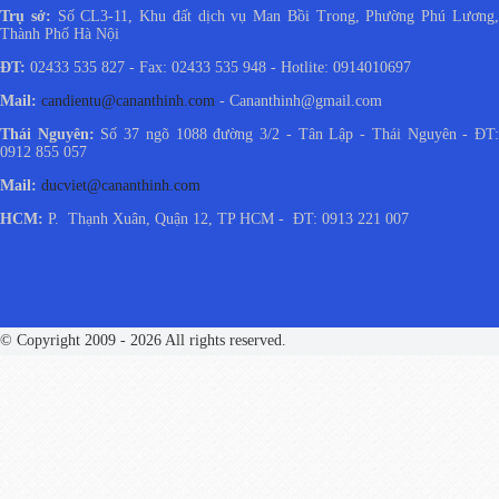
Trụ sở:
Số CL3-11, Khu đất dịch vụ Man Bồi Trong, Phường Phú Lương
Thành Phố Hà Nội
ĐT:
02433 535 827 - Fax: 02433 535 948 - Hotlite: 0914010697
Mail:
candientu@cananthinh.com
- Cananthinh@gmail.com
Thái Nguyên:
Số 37 ngõ 1088 đường 3/2 - Tân Lập - Thái Nguyên - ĐT
0912 855 057
Mail:
ducviet@cananthinh.com
HCM:
P. Thạnh Xuân, Quận 12, TP HCM - ĐT: 0913 221 007
© Copyright 2009 - 2026 All rights reserved.