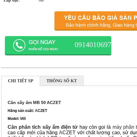
Lắp đặt:
MP
0914010697
CHI TIẾT SP
THÔNG SỐ KT
Cân sấy ẩm MB 50 A
CZET
Hãng sản xuất:
A
CZET
Model:
MB
Cân phân tích sấy ẩm điện tử
hay còn gọi là
máy phân 
cao cấp mới của hãng
A
CZET với chất lượng cao, sử dụng