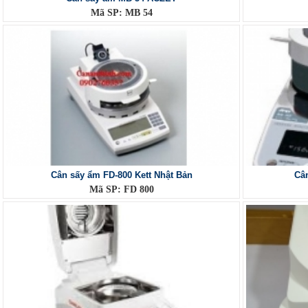
Mã SP: MB 54
Cân sấy ẩm FD-800 Kett Nhật Bản
Câ
Mã SP: FD 800