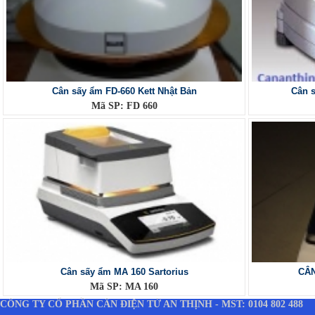
Cân sấy ẩm FD-660 Kett Nhật Bản
Cân 
Mã SP: FD 660
Cân sấy ẩm MA 160 Sartorius
CÂN
Mã SP: MA 160
CÔNG TY CỔ PHẦN CÂN ĐIỆN TỬ AN THỊNH - MST: 0104 802 488