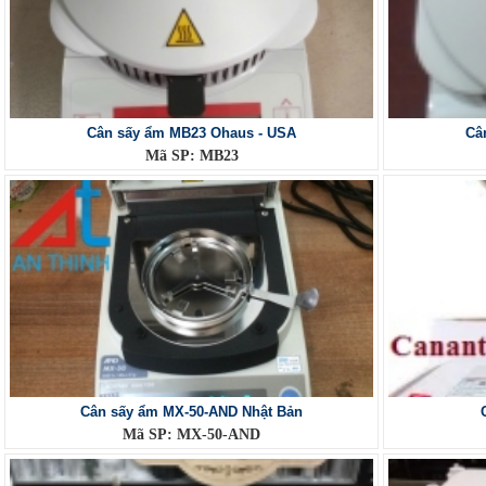
Cân sấy ẩm MB23 Ohaus - USA
Câ
Mã SP: MB23
Cân sấy ẩm MX-50-AND Nhật Bản
Mã SP: MX-50-AND