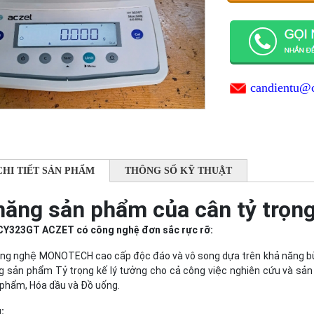
candientu@
CHI TIẾT SẢN PHẨM
THÔNG SỐ KỸ THUẬT
năng sản phẩm của cân tỷ trọn
 CY323GT ACZET có công nghệ đơn sắc rực rỡ:
ng nghệ MONOTECH cao cấp độc đáo và vô song dựa trên khả năng bù l
g sản phẩm Tỷ trọng kế lý tưởng cho cả công việc nghiên cứu và sản
 phẩm, Hóa dầu và Đồ uống.
: