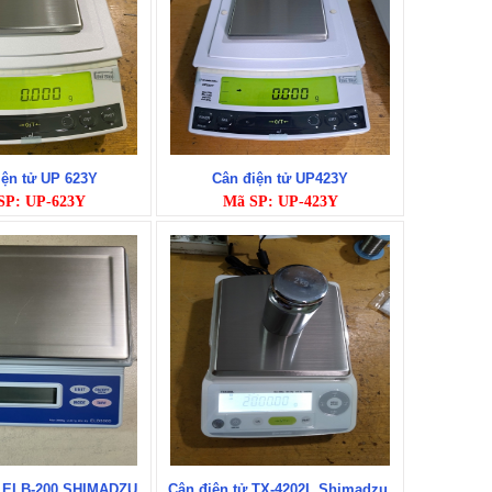
iện tử UP 623Y
Cân điện tử UP423Y
SP: UP-623Y
Mã SP: UP-423Y
ử ELB-200 SHIMADZU
Cân điện tử TX-4202L Shimadzu.