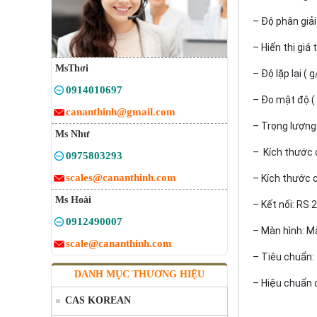
– Độ phân giải
– Hiển thị giá 
MsThơi
– Độ lặp lại ( 
0914010697
– Đo mật độ (
cananthinh@gmail.com
– Trọng lượng 
Ms Như
– Kích thước c
0975803293
scales@cananthinh.com
– Kích thước 
Ms Hoài
– Kết nối: RS 
0912490007
– Màn hình: M
scale@cananthinh.com
– Tiêu chuẩn:
DANH MỤC THƯƠNG HIỆU
– Hiệu chuẩn
CAS KOREAN