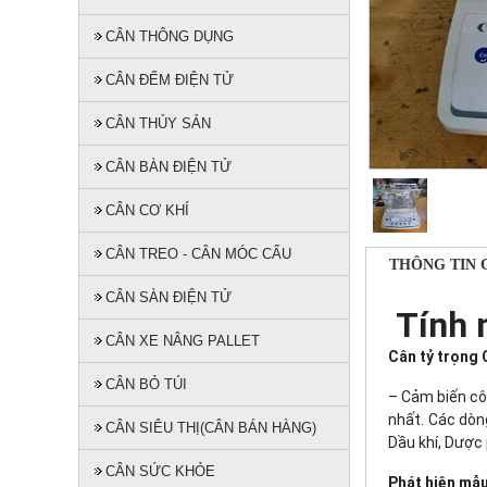
CÂN THÔNG DỤNG
CÂN ĐẾM ĐIỆN TỬ
CÂN THỦY SẢN
CÂN BÀN ĐIỆN TỬ
CÂN CƠ KHÍ
CÂN TREO - CÂN MÓC CẨU
THÔNG TIN 
CÂN SÀN ĐIỆN TỬ
Tính 
CÂN XE NÂNG PALLET
Cân tỷ trọng
CÂN BỎ TÚI
– Cảm biến cô
nhất. Các dòn
CÂN SIÊU THỊ(CÂN BÁN HÀNG)
Dầu khí, Dược
CÂN SỨC KHỎE
Phát hiện mẫu