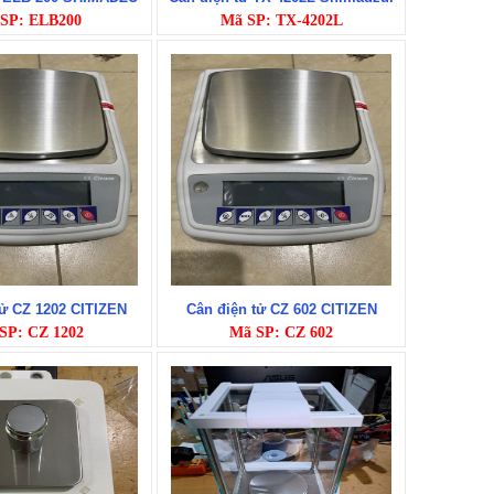
SP: ELB200
Mã SP: TX-4202L
tử CZ 1202 CITIZEN
Cân điện tử CZ 602 CITIZEN
SP: CZ 1202
Mã SP: CZ 602