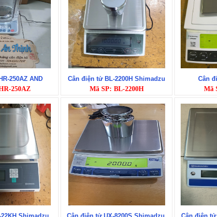
 HR-250AZ AND
Cân điện tử BL-2200H Shimadzu
Cân đ
 HR-250AZ
Mã SP: BL-2200H
Mã 
X-22KH Shimadzu.
Cân điện tử UX-8200S Shimadzu.
Cân điện t