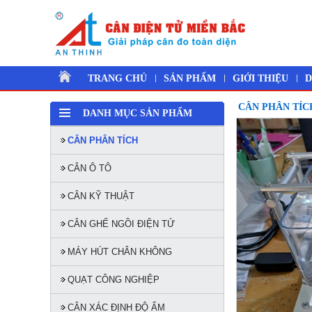
TRANG CHỦ
SẢN PHẨM
GIỚI THIỆU
D
CÂN PHÂN TÍC
DANH MỤC SẢN PHẨM
CÂN PHÂN TÍCH
CÂN Ô TÔ
CÂN KỸ THUẬT
CÂN GHẾ NGỒI ĐIỆN TỬ
MÁY HÚT CHÂN KHÔNG
QUẠT CÔNG NGHIỆP
CÂN XÁC ĐỊNH ĐỘ ẨM