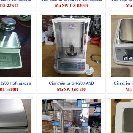
 BX-22KH
Mã SP: UX-8200S
Mã 
L-3200H Shimadzu
Cân điện tử GR-200 AND
Cân điện 
 BL-3200H
Mã SP: GR-200
Mã 