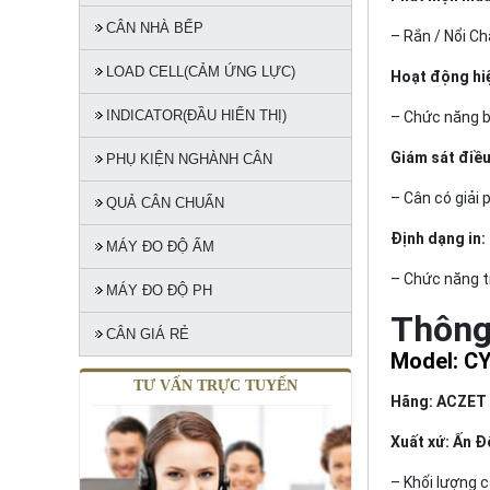
CÂN NHÀ BẾP
– Rắn / Nổi Ch
LOAD CELL(CẢM ỨNG LỰC)
Hoạt động hi
INDICATOR(ĐẦU HIỂN THỊ)
– Chức năng b
Giám sát điều
PHỤ KIỆN NGHÀNH CÂN
– Cân có giải 
QUẢ CÂN CHUẨN
Định dạng in:
MÁY ĐO ĐỘ ẨM
– Chức năng tí
MÁY ĐO ĐỘ PH
Thông
CÂN GIÁ RẺ
Model: C
TƯ VẤN TRỰC TUYẾN
Hãng: ACZET 
Xuất xứ: Ấn Đ
– Khối lượng câ