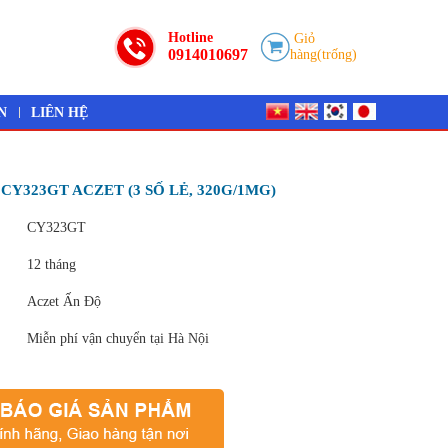
Hotline
Giỏ
0914010697
hàng(trống)
N
LIÊN HỆ
Y323GT ACZET (3 SỐ LẺ, 320G/1MG)
CY323GT
12 tháng
Aczet Ấn Độ
Miễn phí vận chuyển tại Hà Nội