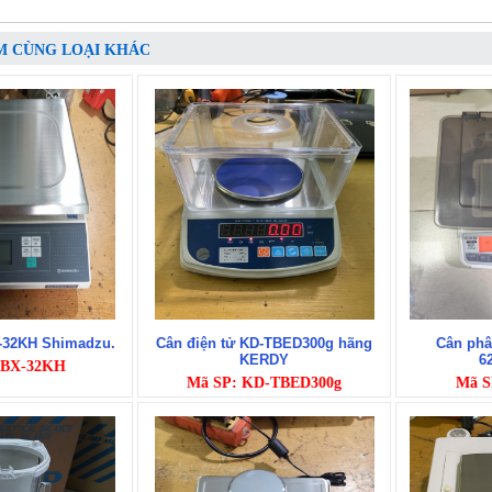
M CÙNG LOẠI KHÁC
X-32KH Shimadzu.
Cân điện tử KD-TBED300g hãng
Cân phâ
KERDY
6
 BX-32KH
Mã SP: KD-TBED300g
Mã S