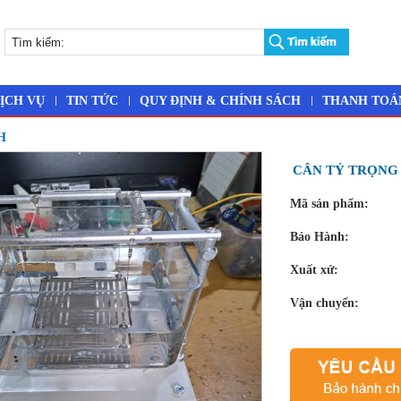
ỊCH VỤ
TIN TỨC
QUY ĐỊNH & CHÍNH SÁCH
THANH TOÁ
H
CÂN TỶ TRỌNG C
Mã sản phẩm:
Bảo Hành:
Xuất xứ:
Vận chuyển: