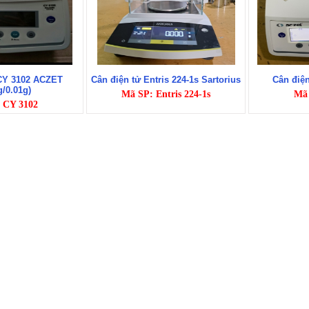
 CY 3102 ACZET
Cân điện tử Entris 224-1s Sartorius
Cân điện
g/0.01g)
Mã SP: Entris 224-1s
Mã 
 CY 3102