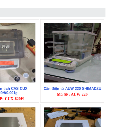
n tích CAS CUX-
Cân điện tử AUW-220 SHIMADZU
20H/0.001g
Mã SP: AUW-220
P: CUX-620H