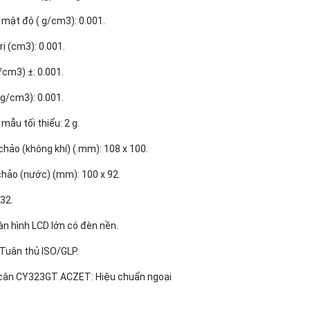
 mật độ ( g/cm3): 0.001.
trị (cm3): 0.001.
g/cm3) ±: 0.001.
 g/cm3): 0.001.
mẫu tối thiểu: 2 g.
hảo (không khí) ( mm): 108 x 100.
chảo (nước) (mm): 100 x 92.
232.
àn hình LCD lớn có đèn nền.
 Tuân thủ ISO/GLP.
 cân CY323GT ACZET: Hiệu chuẩn ngoại