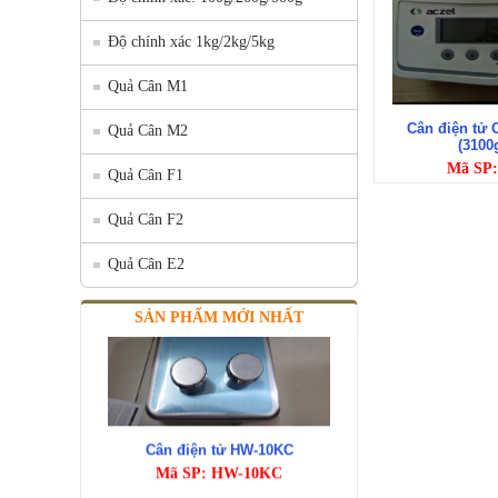
Độ chính xác 1kg/2kg/5kg
Quả Cân M1
Cân điện tử
Quả Cân M2
(3100
Mã SP:
Quả Cân F1
Quả Cân F2
Quả Cân E2
SẢN PHẨM MỚI NHẤT
Cân điện tử HW-10KC
Mã SP: HW-10KC