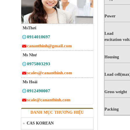
Power
MsThơi
Load ce
0914010697
excitation vol
cananthinh@gmail.com
Ms Như
Housing
0975803293
scales@cananthinh.com
Load cell(max
Ms Hoài
0912490007
Gross weight
scale@cananthinh.com
Packing
DANH MỤC THƯƠNG HIỆU
CAS KOREAN