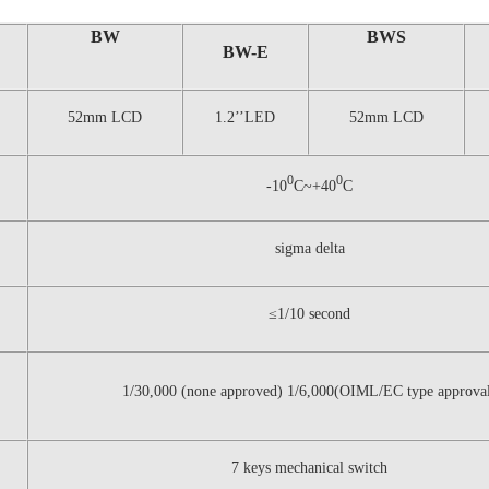
BW
BWS
BW-E
52mm LCD
1.2’’LED
52mm LCD
0
0
-10
C~+40
C
sigma delta
≤1/10 second
1/30,000 (none approved) 1/6,000(OIML/EC type approva
7 keys mechanical switch