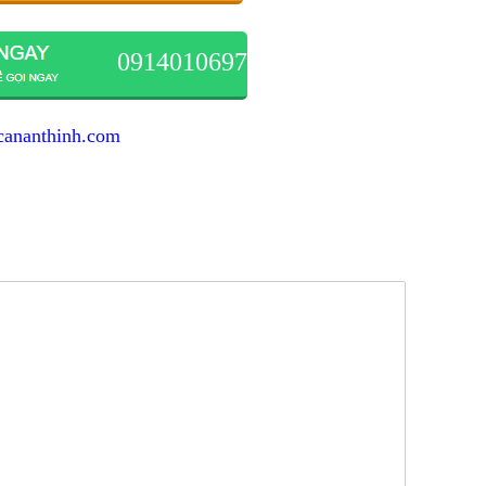
0914010697
cananthinh.com