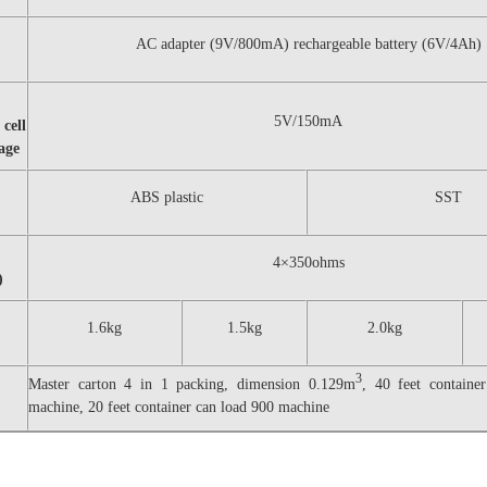
AC adapter (9V/800mA) rechargeable battery (6V/4Ah)
5V/150mA
ll
tage
ABS plastic
SST
4×350ohms
)
1.6kg
1.5kg
2.0kg
3
Master carton 4 in 1 packing, dimension 0.129m
, 40 feet containe
machine, 20 feet container can load 900 machine