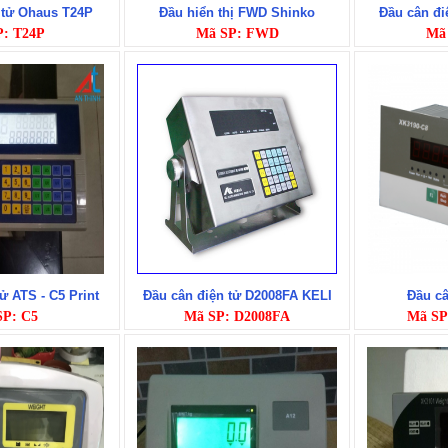
 tử Ohaus T24P
Đầu hiển thị FWD Shinko
Đầu cân đi
P: T24P
Mã SP: FWD
Mã
ử ATS - C5 Print
Đầu cân điện tử D2008FA KELI
Đầu c
SP: C5
Mã SP: D2008FA
Mã SP