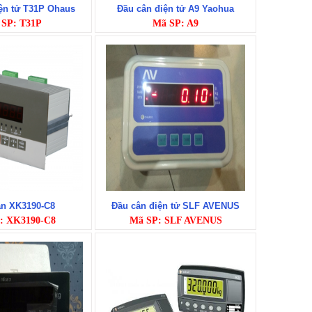
ện tử T31P Ohaus
Đầu cân điện tử A9 Yaohua
 SP: T31P
Mã SP: A9
ân XK3190-C8
Đầu cân điện tử SLF AVENUS
: XK3190-C8
Mã SP: SLF AVENUS