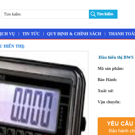
ỊCH VỤ
TIN TỨC
QUY ĐỊNH & CHÍNH SÁCH
THANH TOÁ
 HIỂN THỊ)
Đầu hiển thị BWS
Mã sản phẩm:
Bảo Hành:
Xuất xứ:
Vận chuyển: