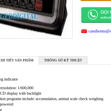
candientu@
CHI TIẾT SẢN PHẨM
THÔNG SỐ KỸ THUẬT
g indicator
 resolution: 1/600,000
CD display with backlight
tion programs include: accumulation, animal scale check weighing
 powered
se