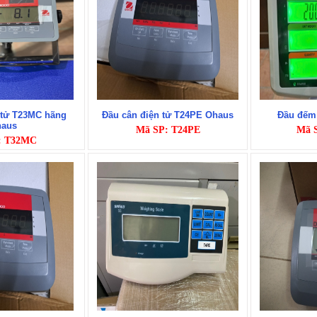
 tử T23MC hãng
Đầu cân điện tử T24PE Ohaus
Đầu đếm 
aus
Mã SP: T24PE
Mã 
: T32MC