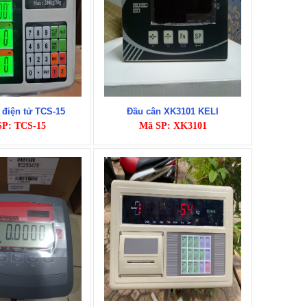
điện tử TCS-15
Đầu cân XK3101 KELI
SP: TCS-15
Mã SP: XK3101