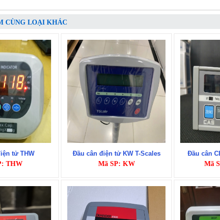
M CÙNG LOẠI KHÁC
điện tử THW
Đầu cân điện tử KW T-Scales
Đầu cân C
P: THW
Mã SP: KW
Mã S