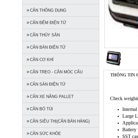
CÂN THÔNG DỤNG
CÂN ĐẾM ĐIỆN TỬ
CÂN THỦY SẢN
CÂN BÀN ĐIỆN TỬ
CÂN CƠ KHÍ
CÂN TREO - CÂN MÓC CẨU
THÔNG TIN 
CÂN SÀN ĐIỆN TỬ
CÂN XE NÂNG PALLET
Check weighin
CÂN BỎ TÚI
Internal
Large L
CÂN SIÊU THỊ(CÂN BÁN HÀNG)
Applica
Battery
CÂN SỨC KHỎE
SST ca