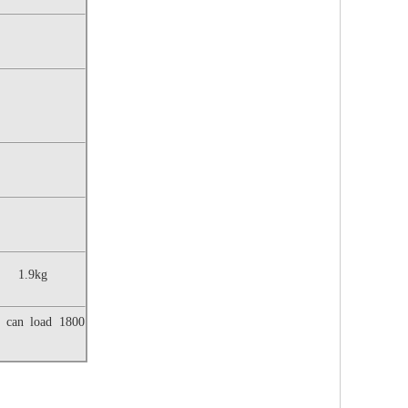
1.9kg
r can load 1800