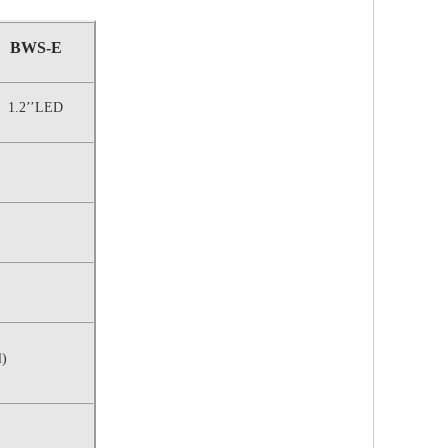
BWS-E
1.2’’LED
l)