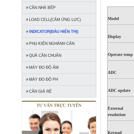
CÂN NHÀ BẾP
Model
LOAD CELL(CẢM ỨNG LỰC)
INDICATOR(ĐẦU HIỂN THỊ)
Display
PHỤ KIỆN NGHÀNH CÂN
Operate temp
QUẢ CÂN CHUẨN
MÁY ĐO ĐỘ ẨM
ADC
MÁY ĐO ĐỘ PH
ADC update
CÂN GIÁ RẺ
TƯ VẤN TRỰC TUYẾN
External
resolution
Keypad