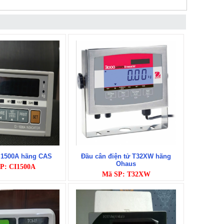
I1500A hãng CAS
Đầu cân điện tử T32XW hãng
Ohaus
P: CI1500A
Mã SP: T32XW