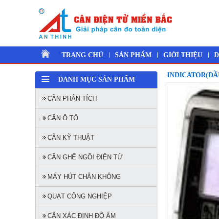
TRANG CHỦ
SẢN PHẨM
GIỚI THIỆU
D
INDICATOR(ĐẦU
DANH MỤC SẢN PHẨM
CÂN PHÂN TÍCH
CÂN Ô TÔ
CÂN KỸ THUẬT
CÂN GHẾ NGỒI ĐIỆN TỬ
MÁY HÚT CHÂN KHÔNG
QUẠT CÔNG NGHIỆP
CÂN XÁC ĐỊNH ĐỘ ẨM