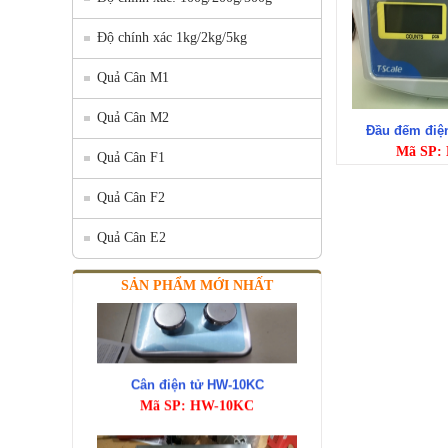
Độ chính xác 1kg/2kg/5kg
Quả Cân M1
Quả Cân M2
Đầu đếm điện
Mã SP: 
Quả Cân F1
Quả Cân F2
Quả Cân E2
SẢN PHẨM MỚI NHẤT
Cân điện tử HW-10KC
Mã SP: HW-10KC