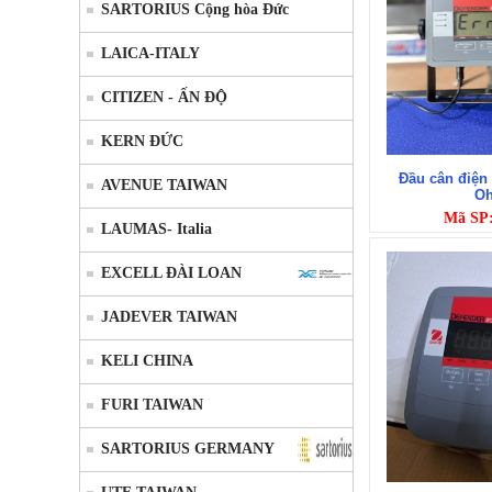
SARTORIUS Cộng hòa Đức
LAICA-ITALY
CITIZEN - ẤN ĐỘ
KERN ĐỨC
Đầu cân điện
AVENUE TAIWAN
Oh
Mã SP
LAUMAS- Italia
EXCELL ĐÀI LOAN
JADEVER TAIWAN
KELI CHINA
FURI TAIWAN
SARTORIUS GERMANY