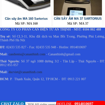
Cân sấy ẩm MA 160 Sartorius
CÂN SẤY ẨM MA 37 SARTORIUS
Mã SP: MA 160
Mã SP: MA 37
CÔNG TY CỔ PHẦN CÂN ĐIỆN TỬ AN THỊNH - MST: 0104 802 488
Trụ sở:
Số CL3-11, Khu đất dịch vụ Man Bồi Trong, Phường Phú Lương
Thành Phố Hà Nội
ĐT:
02433 535 827 - Fax: 02433 535 948 - Hotlite: 0914010697
Mail:
candientu@cananthinh.com
- Cananthinh@gmail.com
Thái Nguyên:
Số 37 ngõ 1088 đường 3/2 - Tân Lập - Thái Nguyên - ĐT
0912 855 057
Mail:
ducviet@cananthinh.com
HCM:
P. Thạnh Xuân, Quận 12, TP HCM - ĐT: 0913 221 007
CHAT ZALO
0914010697
HOTLINE :
© Copyright 2009 - 2026 All rights reserved.