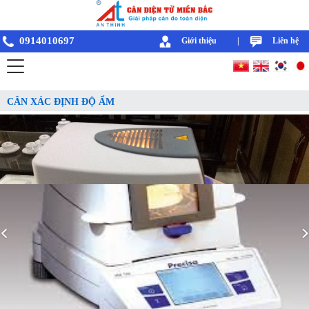
0914010697
Giới thiệu
|
Liên hệ
CÂN XÁC ĐỊNH ĐỘ ẨM