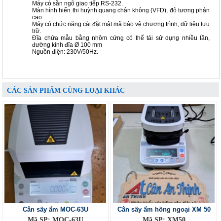
Máy có sẵn ngõ giao tiếp RS-232.
Màn hình hiển thị huỳnh quang chân không (VFD), độ tương phản
cao
Máy có chức năng cài đặt mật mã bảo vệ chương trình, dữ liệu lưu
trữ.
Đĩa chứa mẫu bằng nhôm cứng có thể tái sử dụng nhiều lần,
đường kính đĩa Ø 100 mm
Nguồn điện: 230V/50Hz.
CÁC SẢN PHẨM CÙNG LOẠI KHÁC
Cân sấy ẩm MOC-63U
Cân sấy ẩm hồng ngoại XM 50
Mã SP: MOC-63U
Mã SP: XM50