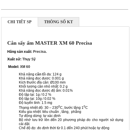
CHI TIẾT SP
THÔNG SỐ KT
Cân sấy ẩm MASTER XM 60 Precisa
Hãng sản xuất:
Precisa.
Xuất sứ:
Thụy Sỹ
Model:
XM 60
Khả năng
cân
tối đa: 124 g
Khả năng đọc được: 0.001 g
Kích thước đĩa cân: Ø100 mm
Khối lượng cân nhỏ nhất: 0.2 g
Khả năng đọc được độ ẩm: 0.01%
Độ lặp lại: 1g / 0.2 %
Độ lặp lại: 10g / 0.02 %
Độ tuyến tính: 1.5 mg
0
0
Thang nhiệt độ: 30 – 230
C, bước tăng 1
C
Kiểu gia nhiệt: tiêu chuẩn , tăng, phẳng
Tự động dừng: tự xác định
Bộ nhớ lưu trữ lên đến 20 phương pháp đo cho người sử dụng
cài đặt.
Chế độ đo: đo định thời từ 0.1 đến 240 phút hoặc tự động