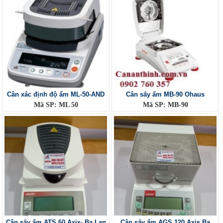
Cân xác định độ ẩm ML-50-AND
Cân sấy ẩm MB-90 Ohaus
Mã SP: ML 50
Mã SP: MB-90
Cân sấy ẩm ATS 60 Axis- Ba Lan
Cân sấy ẩm AGS 120 Axis Ba